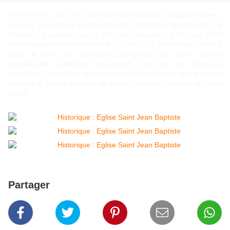
Il y a 200 ans, en 1803, Monseigneur Montault, évêque d’Angers,
autorise la création de la paroisse Saint Jean Baptiste de La
Ménitré. La première pierre de l’église fut posée le 19 mars 1833
et les travaux furent terminés le 20 juin 1837. Cet édifice construit
dans le style de l’époque (néo-grec) n’a aucun cachet
architectural. L’intérieur, cependant, est doté de plusieurs
curiosités : les stalles, les boiseries du chœur ainsi que le chaire
sculptée à l’école des arts et métiers d’Angers, et bien sûr, son
orgue.
Partager